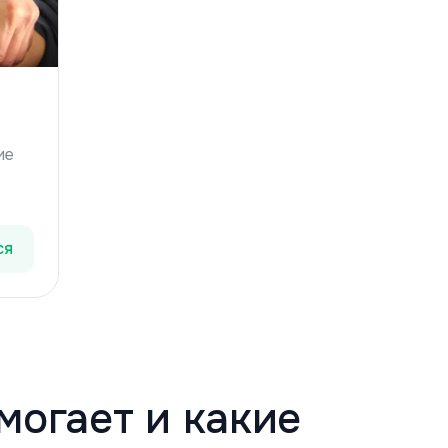
ие
ся
ов и
ах и
могает и какие