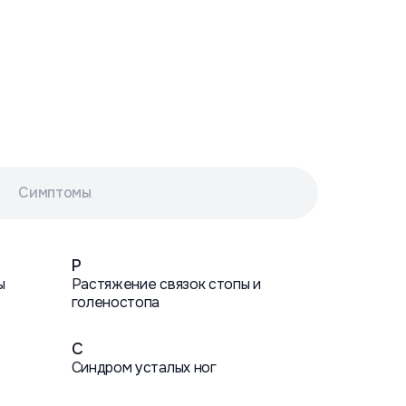
Симптомы
Р
ы
Растяжение связок стопы и
голеностопа
С
Синдром усталых ног