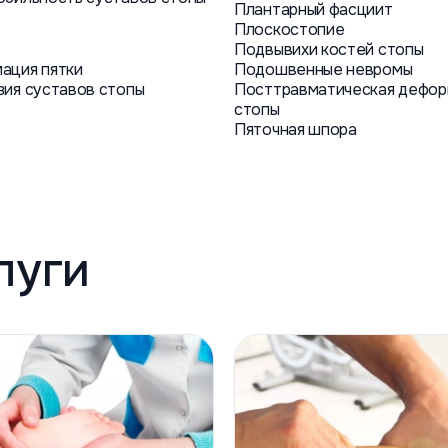
Плантарный фасциит
Плоскостопие
Подвывихи костей стопы
ация пятки
Подошвенные невромы
зия суставов стопы
Посттравматическая дефор
стопы
Пяточная шпора
луги