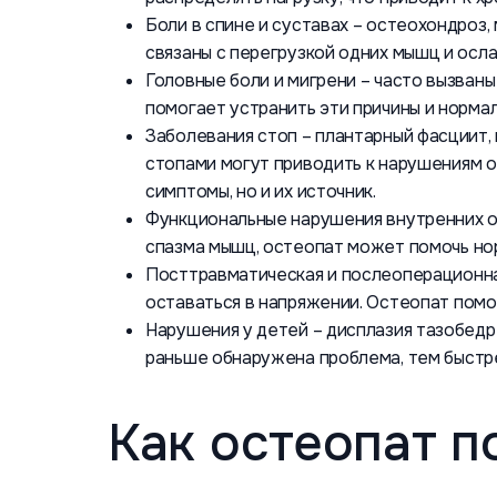
Боли в спине и суставах – остеохондроз,
связаны с перегрузкой одних мышц и осла
Головные боли и мигрени – часто вызва
помогает устранить эти причины и норма
Заболевания стоп – плантарный фасциит, 
стопами могут приводить к нарушениям о
симптомы, но и их источник.
Функциональные нарушения внутренних ор
спазма мышц, остеопат может помочь но
Посттравматическая и послеоперационная
оставаться в напряжении. Остеопат пом
Нарушения у детей – дисплазия тазобедр
раньше обнаружена проблема, тем быстр
Как остеопат п