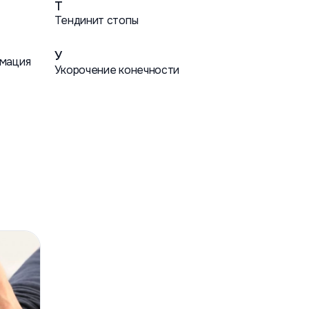
Т
Тендинит стопы
У
мация
Укорочение конечности