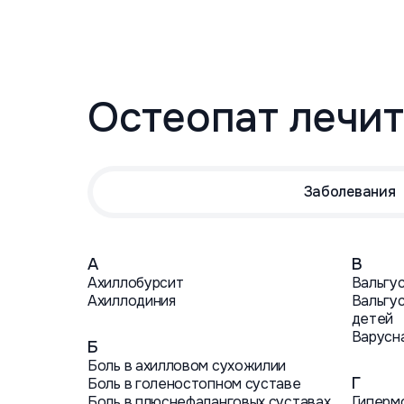
Остеопат лечит
Заболевания
А
В
Ахиллобурсит
Вальгу
Ахиллодиния
Вальгу
детей
Варусн
Б
Боль в ахилловом сухожилии
Г
Боль в голеностопном суставе
Боль в плюснефаланговых суставах
Гиперм