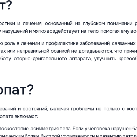
т?
остики и лечения, основанный на глубоком понимании р
 нарушений и мягко воздействует на тело, помогая ему во
 роль в лечении и профилактике заболеваний, связанных 
гах или неправильной осанкой не догадываются, что прич
аботу опорно-двигательного аппарата, улучшить кровоо
опат?
еваний и состояний, включая проблемы не только с кос
опата включают:
лоскостопие, асимметрия тела. Если у человека нарушен б
роническим болям, быстрой утомляемости и развитию патол