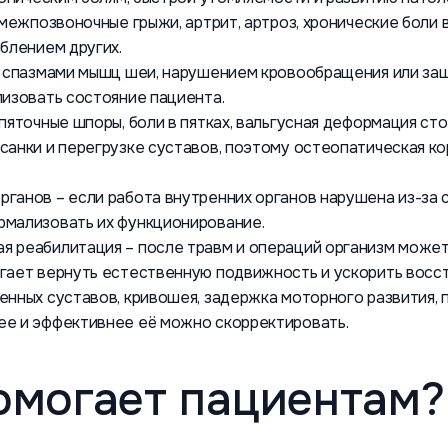
 межпозвоночные грыжи, артрит, артроз, хронические боли в
блением других.
ны спазмами мышц шеи, нарушением кровообращения или з
лизовать состояние пациента.
пяточные шпоры, боли в пятках, вальгусная деформация ст
санки и перегрузке суставов, поэтому остеопатическая ко
ганов – если работа внутренних органов нарушена из-за 
рмализовать их функционирование.
 реабилитация – после травм и операций организм может 
огает вернуть естественную подвижность и ускорить восс
енных суставов, кривошея, задержка моторного развития,
ее и эффективнее её можно скорректировать.
омогает пациентам?