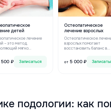
еопатическое
Остеопатическое
ение детей
лечение взрослых
еопатическое лечение
Остеопатическое лечен
й – это метод,
взрослых помогает
воляющий мягко
восстановить баланс в
ректировать различные
организме, снять
кциональные нарушения
напряжение, улучшить
 500 ₽
Записаться
5 000 ₽
Записать
от
низма у малышей и
работу внутренних орган
ростков. Оно направлено
устранить боли в сустав
странение проблем с
позвоночнике.
кой, гипертонусом
, родовых травм и
их нарушений.
ике подологии: как по