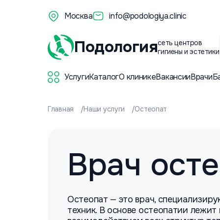
Москва
info@podologiya.clinic
Подология
сеть центров
гигиены и эстетики
Услуги
Каталог
О клинике
Вакансии
Врачи
Б
Главная
Наши услуги
Остеопат
Врач осте
Остеопат — это врач, специализир
техник. В основе остеопатии лежит