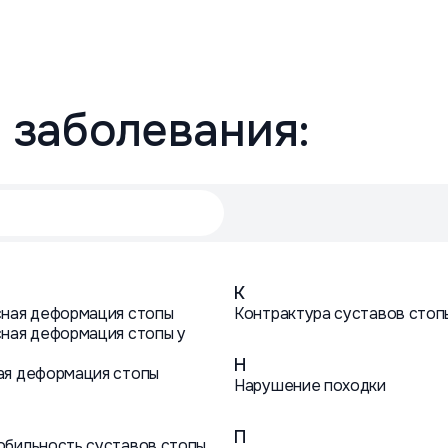
 заболевания:
К
сная деформация стопы
Контрактура суставов стоп
сная деформация стопы у
Н
ая деформация стопы
Нарушение походки
П
обильность суставов стопы