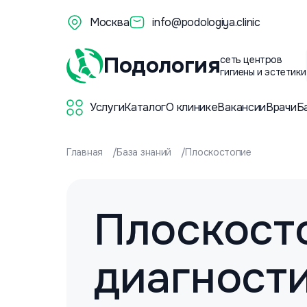
Москва
info@podologiya.clinic
Подология
сеть центров
гигиены и эстетики
Услуги
Каталог
О клинике
Вакансии
Врачи
Б
Главная
База знаний
Плоскостопие
Плоскост
диагности