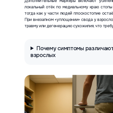
Дополнительные маркеры включают усилен
локальный отёк по медиальному краю стопы
тогда как у части людей плоскостопие оста
При внезапном «уплощении» свода у взросло
травму или дегенерацию сухожилия, что треб
Почему симптомы различают
взрослых