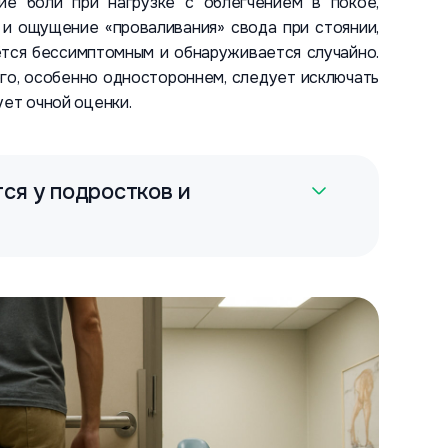
ие боли при нагрузке с облегчением в покое,
 и ощущение «проваливания» свода при стоянии,
ётся бессимптомным и обнаруживается случайно.
го, особенно одностороннем, следует исключать
ует очной оценки.
ся у подростков и