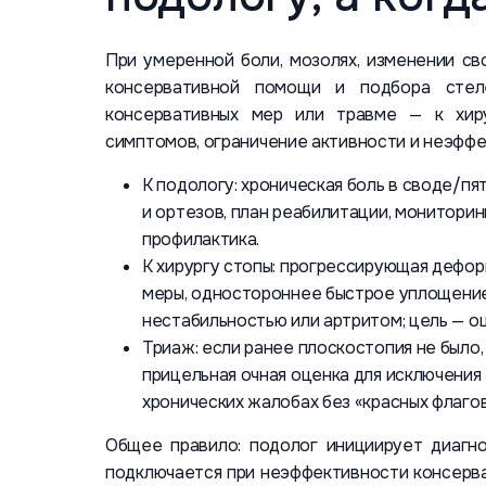
При умеренной боли, мозолях, изменении св
консервативной помощи и подбора стел
консервативных мер или травме — к хир
симптомов, ограничение активности и неэффе
К подологу: хроническая боль в своде/пя
и ортезов, план реабилитации, мониторин
профилактика.
К хирургу стопы: прогрессирующая дефор
меры, одностороннее быстрое уплощение
нестабильностью или артритом; цель — оц
Триаж: если ранее плоскостопия не было,
прицельная очная оценка для исключения
хронических жалобах без «красных флаго
Общее правило: подолог инициирует диагно
подключается при неэффективности консерва