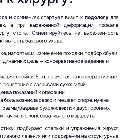
ода и сомнениях стартует визит к
подологу
для
ек, а при выраженной деформации, провале
ургу стопы. Ориентируйтесь на выраженность
ктивность базового ухода.
тке, натоптыши, изменение походки, подбор обуви
г динамики; цель — консервативное ведение и
мация, стойкая боль несмотря на консервативные
, сочетание с разрывами сухожилий,
енка показаний к операции.
 а боль возникла резко и мешает опоре, нужна
 травмы/разрыва сухожилия; при двусторонних
в» начните с консервативного маршрута.
стику, подбирает стельки и упражнения; хирург
тивного лечения или подозрении на структурные