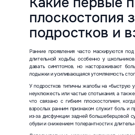
Какие первые 
плоскостопия 
подростков и 
Ранние проявления часто маскируются под
длительной ходьбы, особенно у школьнико
давать симптомов, но настораживают боль
лодыжки и усиливающаяся утомляемость стоп 
У подростков типичны жалобы на «быструю у
неуклюжесть или частые спотыкания, а также
что связано с гибким плоскостопием, когд
взрослых ранним признаком служит боль и 
из‑за дисфункции задней большеберцовой с
обуви и снижением толерантности к длительн