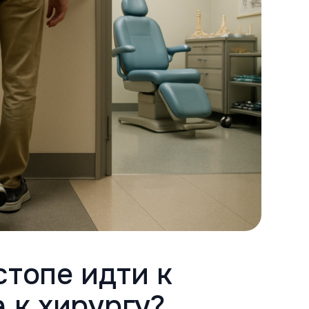
стопе идти к
а к хирургу?