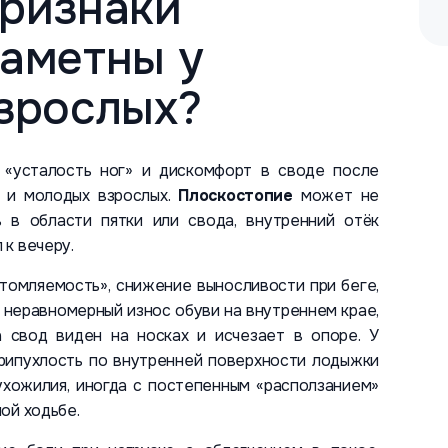
признаки
заметны у
взрослых?
 «усталость ног» и дискомфорт в своде после
в и молодых взрослых.
Плоскостопие
может не
 в области пятки или свода, внутренний отёк
к вечеру.
томляемость», снижение выносливости при беге,
 неравномерный износ обуви на внутреннем крае,
а свод виден на носках и исчезает в опоре. У
припухлость по внутренней поверхности лодыжки
ухожилия, иногда с постепенным «расползанием»
ой ходьбе.