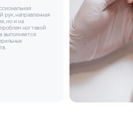
ссиональная
й рук, направленная
е, но и на
 проблем ногтевой
а выполняется
ерильных
тв.