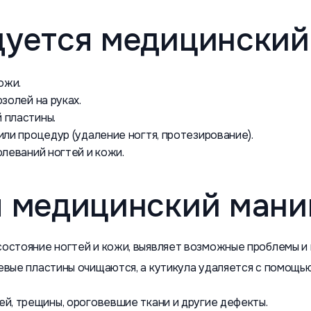
дуется медицински
ожи.
золей на руках.
 пластины.
ли процедур (удаление ногтя, протезирование).
леваний ногтей и кожи.
я медицинский ман
остояние ногтей и кожи, выявляет возможные проблемы и
евые пластины очищаются, а кутикула удаляется с помощь
й, трещины, ороговевшие ткани и другие дефекты.