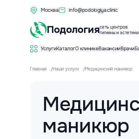
Москва
info@podologiya.clinic
Подология
сеть центров
гигиены и эстетики
Услуги
Каталог
О клинике
Вакансии
Врачи
Б
Главная
Наши услуги
Медицинский маникюр
Медицинс
маникюр