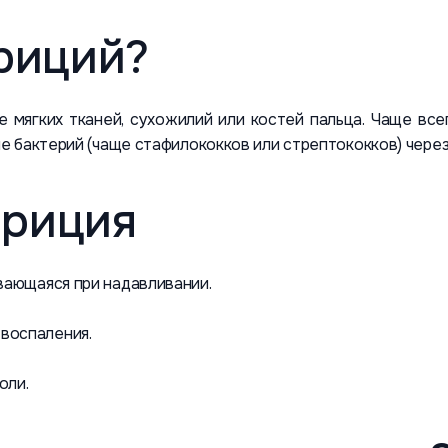
риций?
мягких тканей, сухожилий или костей пальца. Чаще всег
е бактерий (чаще стафилококков или стрептококков) чере
ариция
ивающаяся при надавливании.
воспаления.
оли.