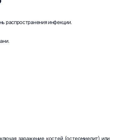
?
нь распространения инфекции.
ани.
включая заражение костей (остеомиелит) или