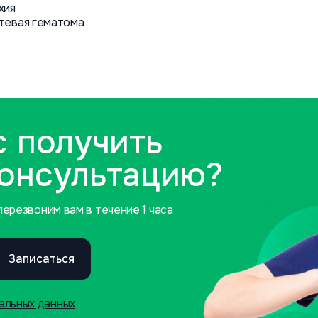
хия
тевая гематома
с получить
консультацию?
ерезвоним вам в течение 1 часа
Записаться
альных данных