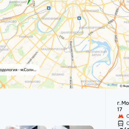
г. М
17
С
С