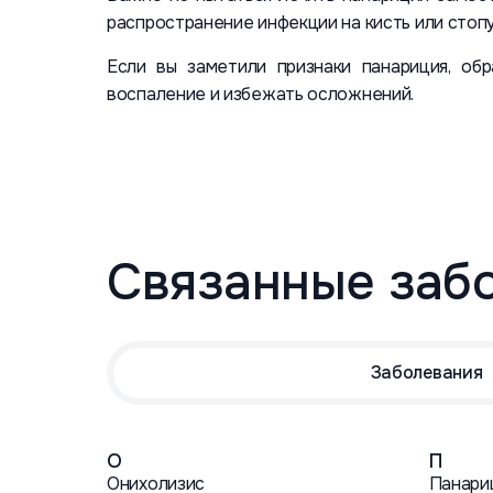
распространение инфекции на кисть или стопу
Если вы заметили признаки панариция, об
воспаление и избежать осложнений.
Связанные заб
Заболевания
О
П
Онихолизис
Панари