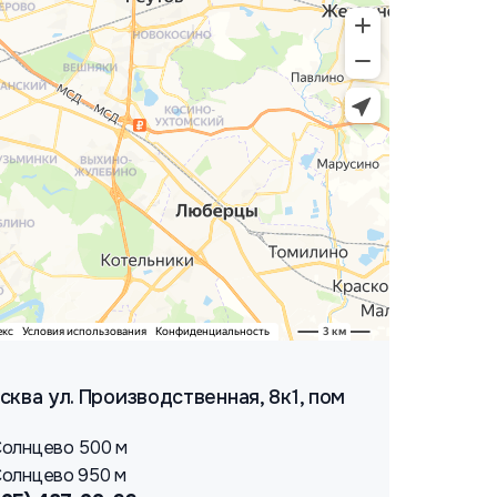
осква ул. Производственная, 8к1, пом
олнцево 500 м
олнцево 950 м