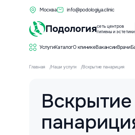
Москва
info@podologiya.clinic
Подология
сеть центров
гигиены и эстетики
Услуги
Каталог
О клинике
Вакансии
Врачи
Б
Главная
Наши услуги
Вскрытие панариция
Вскрытие
панарици