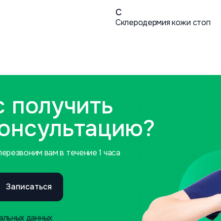
С
Склеродермия кожи стоп
с получить
консультацию?
ерезвоним вам в течение 1 часа
Записаться
альных данных