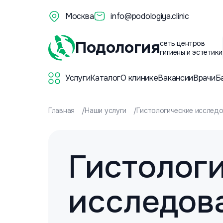
Москва
info@podologiya.clinic
Подология
сеть центров
гигиены и эстетики
Услуги
Каталог
О клинике
Вакансии
Врачи
Б
Главная
Наши услуги
Гистологические исслед
Гистолог
исследов