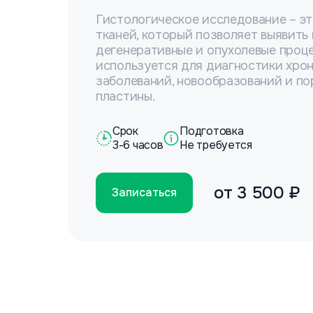
Гистологическое исследование – э
тканей, который позволяет выявить
дегенеративные и опухолевые проце
используется для диагностики хро
заболеваний, новообразований и п
пластины.
Срок
Подготовка
3-6 часов
Не требуется
от
3 500 ₽
Записаться