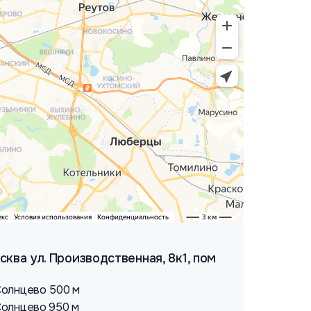
осква ул. Производственная, 8к1, пом
олнцево 500 м
олнцево 950 м