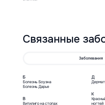
Связанные заб
Заболевания
Б
Д
Болезнь Боуэна
Дермат
Болезнь Дарье
К
В
Красный
Витилиго на стопах
ногтей