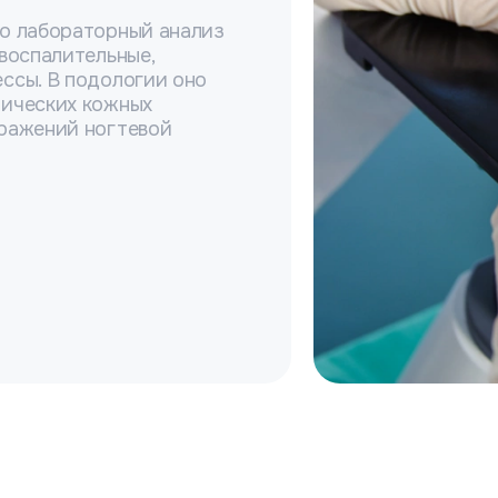
то лабораторный анализ
 воспалительные,
ссы. В подологии оно
нических кожных
оражений ногтевой