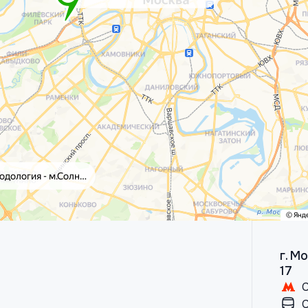
г. М
17
С
С