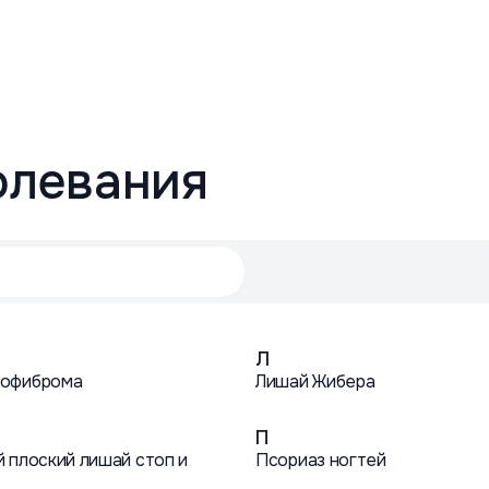
олевания
Л
офиброма
Лишай Жибера
П
 плоский лишай стоп и
Псориаз ногтей