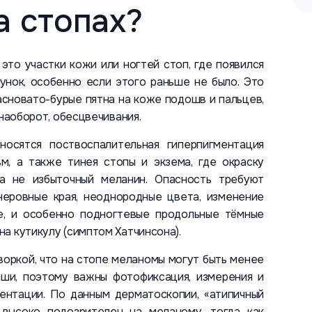
а стопах?
то участки кожи или ногтей стоп, где появился
сунок, особенно если этого раньше не было. Это
расновато-бурые пятна на коже подошв и пальцев,
 наоборот, обесцвечивания.
носятся поствоспалительная гиперпигментация
м, а также тинея стопы и экзема, где окраску
а не избыточный меланин. Опасность требуют
 неровные края, неоднородные цвета, изменение
ие, и особенно подногтевые продольные тёмные
а кутикулу (симптом Хатчинсона).
оркой, что на стопе меланомы могут быть менее
ыши, поэтому важны фотофиксация, измерения и
ентации. По данным дерматоскопии, «атипичный
 высоко подозрителен на меланому, тогда как