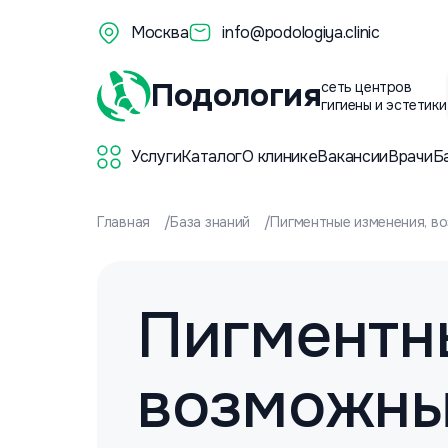
Москва
info@podologiya.clinic
Подология
сеть центров
гигиены и эстетики
Услуги
Каталог
О клинике
Вакансии
Врачи
Б
Главная
База знаний
Пигментные изменения, в
Пигментны
возможны