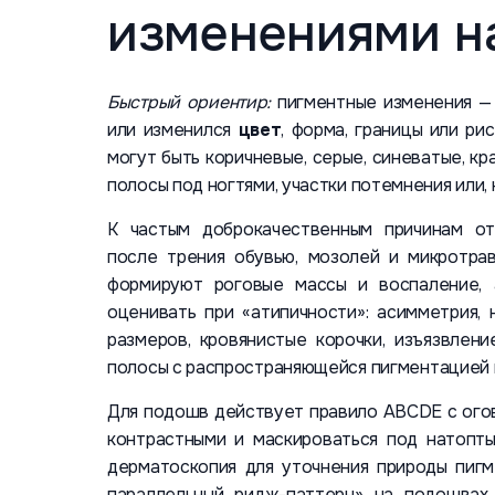
изменениями н
Быстрый ориентир:
пигментные изменения — э
или изменился
цвет
, форма, границы или ри
могут быть коричневые, серые, синеватые, к
полосы под ногтями, участки потемнения или,
К частым доброкачественным причинам от
после трения обувью, мозолей и микротрав
формируют роговые массы и воспаление, 
оценивать при «атипичности»: асимметрия,
размеров, кровянистые корочки, изъязвлен
полосы с распространяющейся пигментацией н
Для подошв действует правило ABCDE с огов
контрастными и маскироваться под натопт
дерматоскопия для уточнения природы пигм
параллельный ридж-паттерн» на подошвах