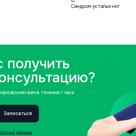
С
Синдром усталых ног
с получить
консультацию?
ерезвоним вам в течение 1 часа
Записаться
альных данных