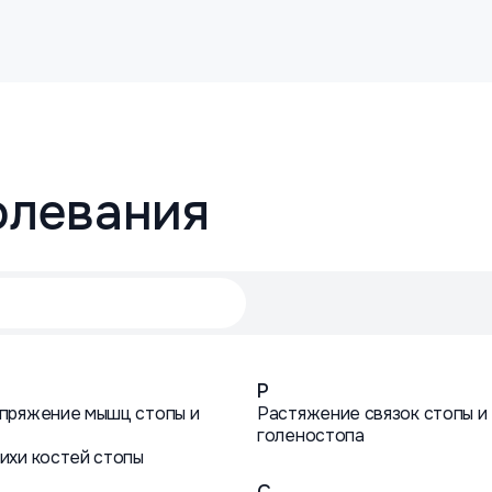
олевания
Р
пряжение мышц стопы и
Растяжение связок стопы и
голеностопа
ихи костей стопы