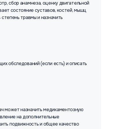
тр, сбор анамнеза, оценку двигательной
вает состояние суставов, костей, мышц
 степень травмы и назначить
щих обследований (если есть) и описать
рач может назначить медикаментозную
равление на дополнительные
шить подвижность и общее качество