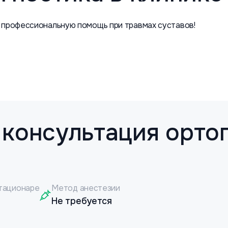
 профессиональную помощь при травмах суставов!
 консультация орто
тационаре
Метод анестезии
Не требуется