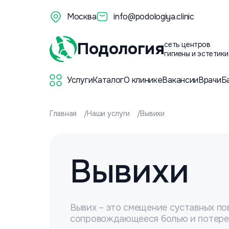
Москва
info@podologiya.clinic
Подология
сеть центров
гигиены и эстетики
Услуги
Каталог
О клинике
Вакансии
Врачи
Б
Главная
Наши услуги
Вывихи
Вывихи
Вывих – это смещение суставных по
сопровождающееся болью и потере