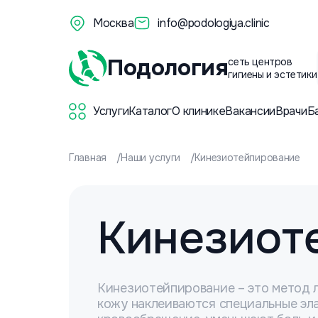
Москва
info@podologiya.clinic
Подология
сеть центров
гигиены и эстетики
Услуги
Каталог
О клинике
Вакансии
Врачи
Б
Главная
Наши услуги
Кинезиотейпирование
Кинезиот
Кинезиотейпирование – это метод л
кожу наклеиваются специальные эла