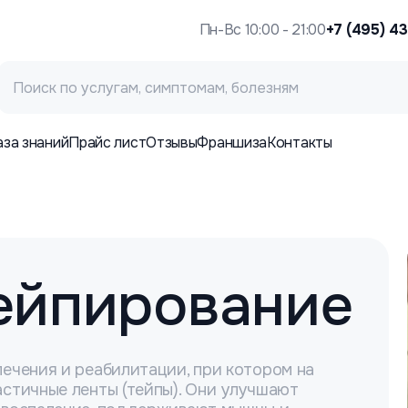
Пн-Вс 10:00 - 21:00
+7 (495) 4
аза знаний
Прайс лист
Отзывы
Франшиза
Контакты
ейпирование
ечения и реабилитации, при котором на
стичные ленты (тейпы). Они улучшают