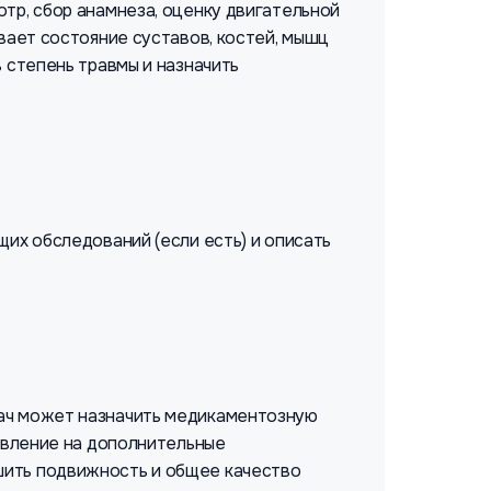
тр, сбор анамнеза, оценку двигательной
вает состояние суставов, костей, мышц
 степень травмы и назначить
щих обследований (если есть) и описать
рач может назначить медикаментозную
равление на дополнительные
шить подвижность и общее качество