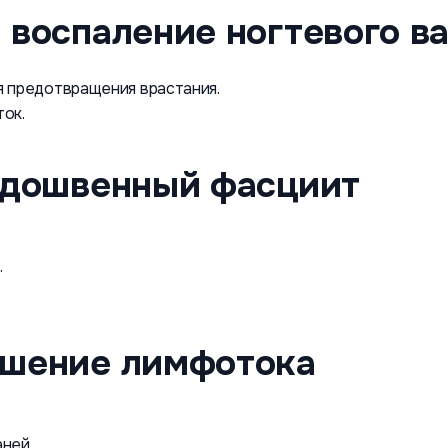
и воспаление ногтевого в
я предотвращения врастания.
ок.
подошвенный фасциит
.
рушение лимфотока
ней.