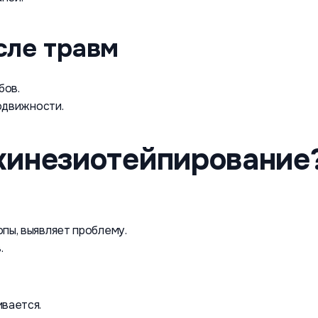
сле травм
бов.
одвижности.
кинезиотейпирование
пы, выявляет проблему.
.
вается.