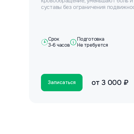
кровообращение, уменьшают боль и
суставы без ограничения подвижно
Срок
Подготовка
3-6 часов
Не требуется
от
3 000 ₽
Записаться