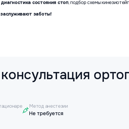
 диагностика состояния стоп
, подбор схемы кинезиотей
 заслуживают заботы!
 консультация орто
тационаре
Метод анестезии
Не требуется