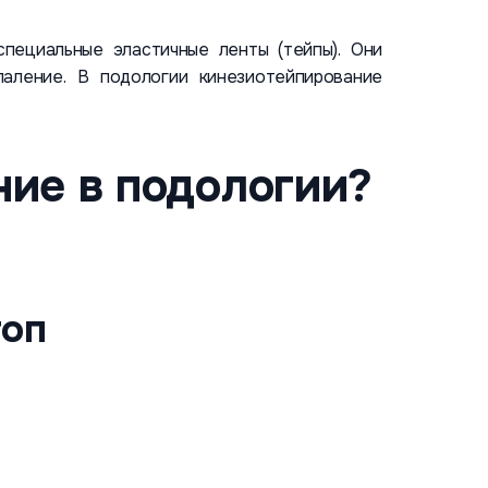
пециальные эластичные ленты (тейпы). Они
аление. В подологии кинезиотейпирование
ие в подологии?
топ