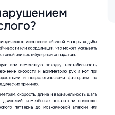
 нарушением
слого?
риодическое изменение обычной манеры ходьбы:
ойчивости или координации, что может указывать
системой или вестибулярным аппаратом.
щую или семенящую походку, нестабильность,
нижение скорости и асимметрию рук и ног при
озрастными и неврологическими факторами, но
едических причинах.
метрам: скорость, длина и вариабельность шага,
ь движений; изменённые показатели помогают
еского паттерна до мозжечковой атаксии или