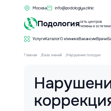
Москва
info@podologiya.clinic
Подология
сеть центров
гигиены и эстетики
Услуги
Каталог
О клинике
Вакансии
Врачи
Б
Главная
База знаний
Нарушение походки
Нарушени
коррекци