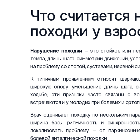
Что считается
походки у взро
Нарушение походки
— это стойкое или пе
темпа, длины шага, симметрии движений, уст
на проблему со стопой, суставами, нервной 
К типичным проявлениям относят шаркаю
широкую опору, уменьшение длины шага, с
ходьбе; эти признаки часто связаны с в
встречаются и у молодых при болевых и ортоп
Врач оценивает походку по нескольким пара
ширина базы, ритмичность и синхронност
локализовать проблему — от паркинсонич
болевой анталгической походки.