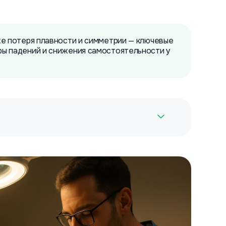
же потеря плавности и симметрии — ключевые
ры падений и снижения самостоятельности у