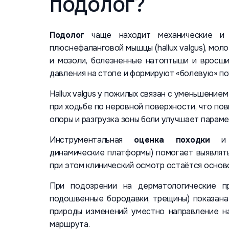
подолог?
Подолог
чаще находит механические и д
плюснефаланговой мышцы (hallux valgus), мол
и мозоли, болезненные натоптыши и вросши
давления на стопе и формируют «болевую» по
Hallux valgus у пожилых связан с уменьшение
при ходьбе по неровной поверхности, что по
опоры и разгрузка зоны боли улучшает параме
Инструментальная
оценка походки
и р
динамические платформы) помогает выявлять
при этом клинический осмотр остаётся осново
При подозрении на дерматологические п
подошвенные бородавки, трещины) показана
природы изменений уместно направление 
маршрута.