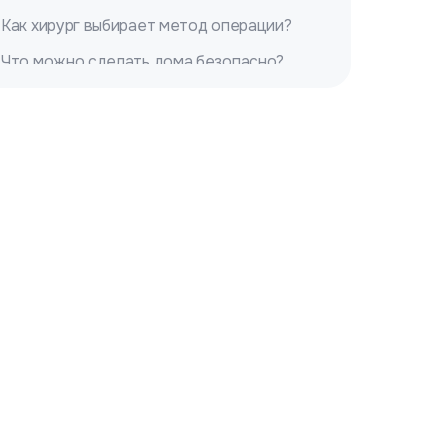
Как хирург выбирает метод операции?
Что можно сделать дома безопасно?
Чего делать не стоит без консультации
специалиста?
Какие осложнения могут возникнуть при
позднем лечении?
Как менялись рекомендации за
последние 10-15 лет?
Стоимость и время: на что
ориентироваться в Москве?
Совет эксперта для пациентов с
нарушением походки
Взгляд с другой стороны: что отмечают
неврологи?
Мини-кейсы: типовые ситуации из