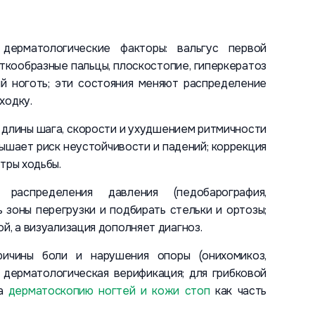
ерматологические факторы: вальгус первой
откообразные пальцы, плоскостопие, гиперкератоз
й ноготь; эти состояния меняют распределение
ходку.
м длины шага, скорости и ухудшением ритмичности
вышает риск неустойчивости и падений; коррекция
тры ходьбы.
аспределения давления (педобарография,
 зоны перегрузки и подбирать стельки и ортозы;
й, а визуализация дополняет диагноз.
ричины боли и нарушения опоры (онихомикоз,
 дерматологическая верификация; для грибковой
на
дерматоскопию ногтей и кожи стоп
как часть