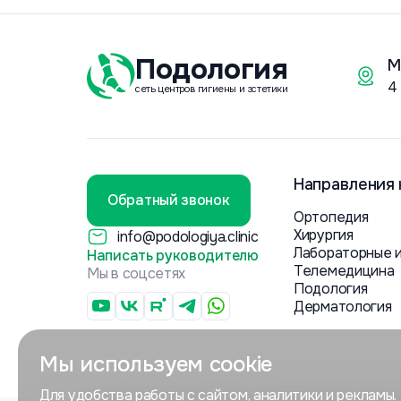
Подология
М
4
сеть центров гигиены и эстетики
Направления 
Обратный звонок
Ортопедия
Хирургия
info@podologiya.clinic
Лабораторные 
Написать руководителю
Телемедицина
Мы в соцсетях
Подология
Дерматология
Мы используем cookie
Для удобства работы с сайтом, аналитики и рекламы