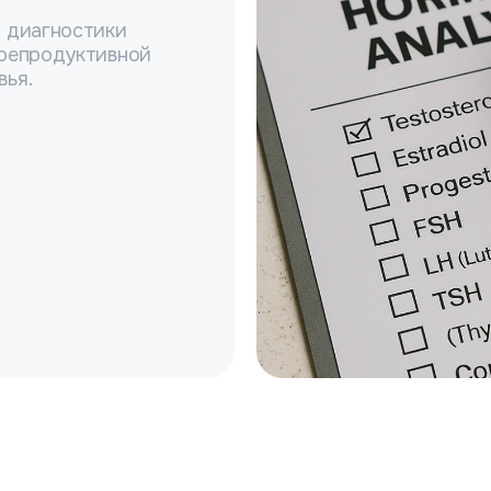
я диагностики
 репродуктивной
вья.