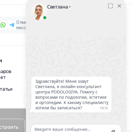
Отвечаем в
Обратный звонок
мессенджерах
м
варов
вет
татьи
строить