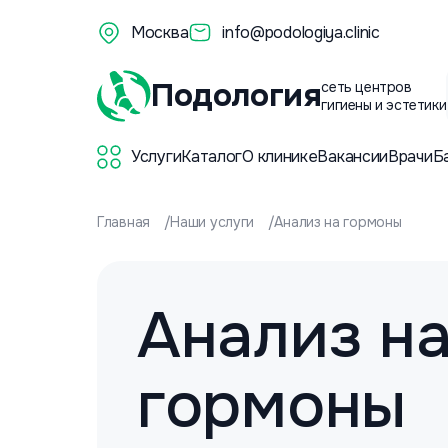
Москва
info@podologiya.clinic
Подология
сеть центров
гигиены и эстетики
Услуги
Каталог
О клинике
Вакансии
Врачи
Б
Главная
Наши услуги
Анализ на гормоны
Анализ н
гормоны