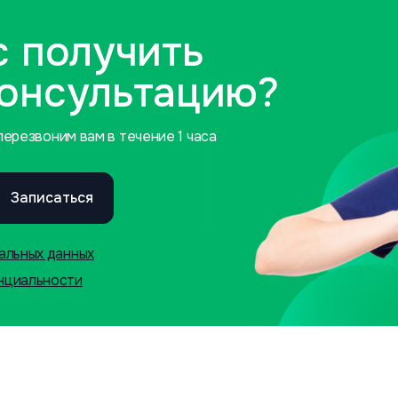
с получить
консультацию?
ерезвоним вам в течение 1 часа
Записаться
альных данных
нциальности