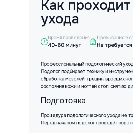
Как проходит
ухода
Время проведения
Пребывание в с
40–60 минут
Не требуется
Профессиональный подологический уход 
Подолог подбирает технику и инструмен
обработка мозолей, трещин, вросших но
состояния кожи и ногтей стоп, снятию 
Подготовка
Процедура подологического ухода не тр
Перед началом подолог проведёт коротк