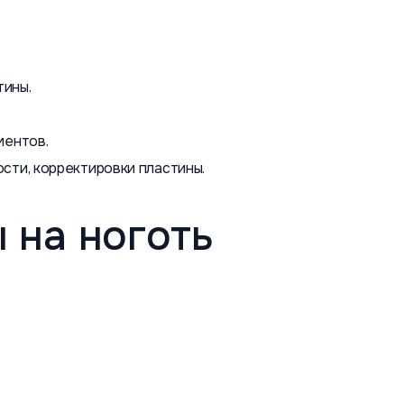
тины.
ментов.
сти, корректировки пластины.
 на ноготь