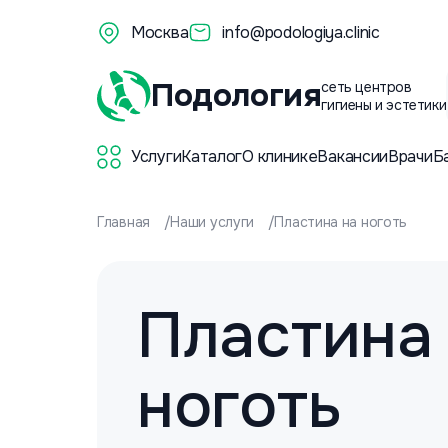
Москва
info@podologiya.clinic
Подология
сеть центров
гигиены и эстетики
Услуги
Каталог
О клинике
Вакансии
Врачи
Б
Главная
Наши услуги
Пластина на ноготь
Пластина
ноготь