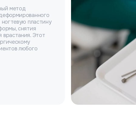
ный метод
 деформированного
а ногтевую пластину
формы, снятия
 врастания. Этот
ургическому
циентов любого