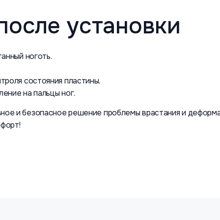
после установки
анный ноготь.
троля состояния пластины.
ение на пальцы ног.
вное и безопасное решение проблемы врастания и деформ
мфорт!