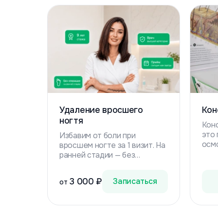
Удаление вросшего
Кон
ногтя
Кон
это
Избавим от боли при
осмо
вросшем ногте за 1 визит. На
сост
ранней стадии — без
стоп
операции, коррекционными
спе
системами; в сложных
3 000 ₽
Записаться
от
за с
случаях подбираем щадящий
проб
метод удаления.
мозо
Подтверждение записи в
гриб
течение часа, цену называем