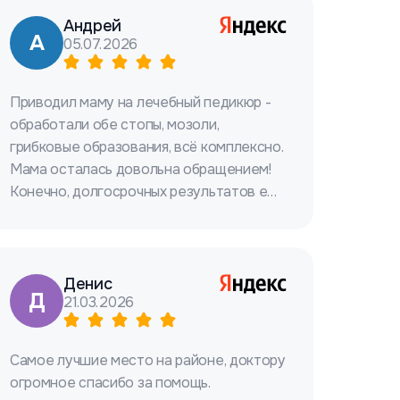
Андрей
А
05.07.2026
Приводил маму на лечебный педикюр -
обработали обе стопы, мозоли,
грибковые образования, всё комплексно.
Мама осталась довольна обращением!
Конечно, долгосрочных результатов ещё
ждём, но пока не пожалели, планируем
приезжать раз в месяц на обработку и
осмотр - специалисты сами
рекомендовали наблюдаться регулярно.
Денис
Д
21.03.2026
Выбирали по интернету и отзывам,
отзывы понравились, решили
попробовать и не разочаровались.
Самое лучшие место на районе, доктору
Клиника свежая, чистая и персонал
огромное спасибо за помощь.
вежливый, отношение очень приятное.