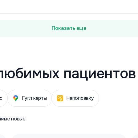
Показать еще
любимых пациентов
с
Гугл карты
Напоправку
амые новые