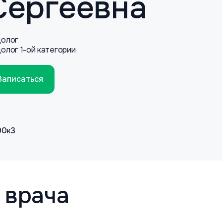
Сергеевна
олог
олог 1-ой категории
Записаться
90к3
 врача