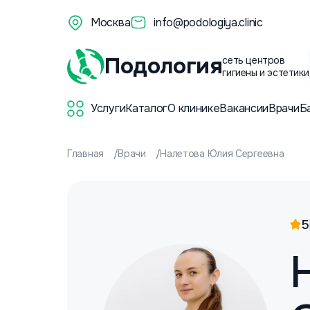
Москва
info@podologiya.clinic
Подология
сеть центров
гигиены и эстетики
Услуги
Каталог
О клинике
Вакансии
Врачи
Б
Главная
Врачи
Налетова Юлия Сергеевна
5