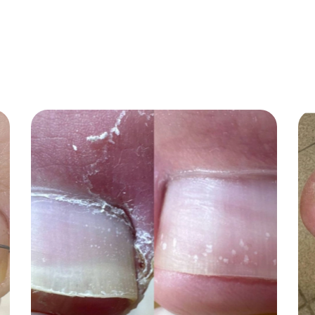
ормации ногтевой
тины. Регулярные
сультации помогают
дотвратить осложнения
т
хранить здоровье ног.
ипуляции и лечебные
едуры не входят в
имость консультации