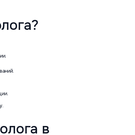
олога?
ии.
ваний.
ции.
у.
олога в