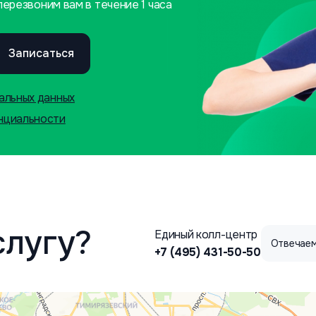
ерезвоним вам в течение 1 часа
Записаться
альных данных
нциальности
слугу?
Единый колл-центр
Отвечаем
+7 (495) 431-50-50