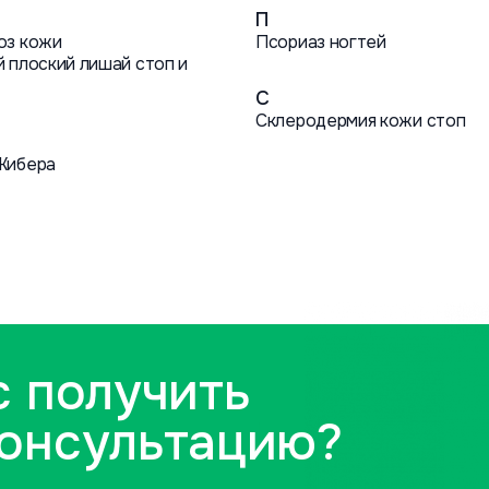
П
оз кожи
Псориаз ногтей
 плоский лишай стоп и
С
Склеродермия кожи стоп
Жибера
с получить
консультацию?