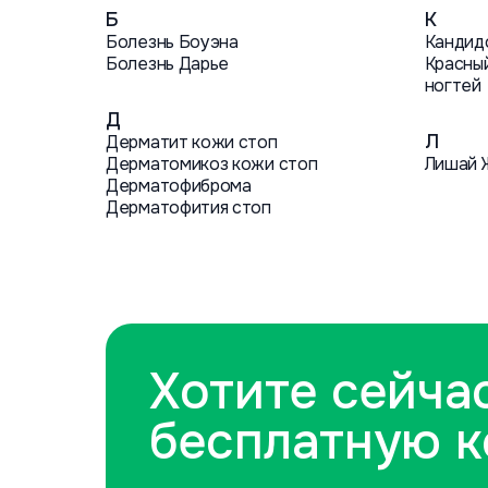
Б
К
Болезнь Боуэна
Кандид
Болезнь Дарье
Красный
ногтей
Д
Л
Дерматит кожи стоп
Дерматомикоз кожи стоп
Лишай 
Дерматофиброма
Дерматофития стоп
Хотите сейча
бесплатную 