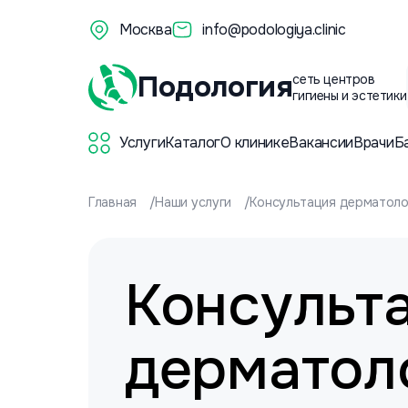
Москва
info@podologiya.clinic
Подология
сеть центров
гигиены и эстетики
Услуги
Каталог
О клинике
Вакансии
Врачи
Б
Главная
Наши услуги
Консультация дерматоло
Консульт
дерматол