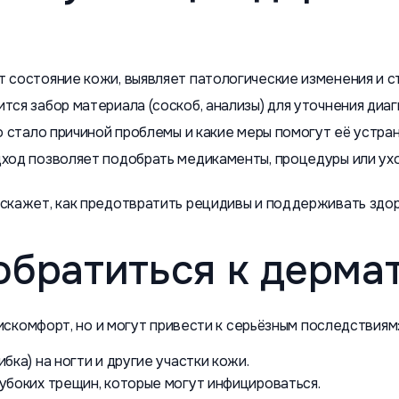
 состояние кожи, выявляет патологические изменения и ст
ся забор материала (соскоб, анализы) для уточнения диаг
о стало причиной проблемы и какие меры помогут её устран
дход позволяет подобрать медикаменты, процедуры или ух
скажет, как предотвратить рецидивы и поддерживать здор
обратиться к дерма
скомфорт, но и могут привести к серьёзным последствиям
бка) на ногти и другие участки кожи.
убоких трещин, которые могут инфицироваться.