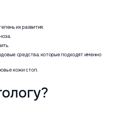
епень их развития.
ноза.
ить.
одовые средства, которые подходят именно
овье кожи стоп.
тологу?
: