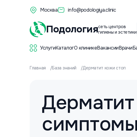
Москва
info@podologiya.clinic
Подология
сеть центров
гигиены и эстетики
Услуги
Каталог
О клинике
Вакансии
Врачи
Б
Главная
База знаний
Дерматит кожи стоп
Дерматит 
симптомы