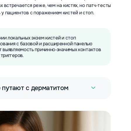
х встречается реже, чем на кистях, но патч‑тесты
 у пациентов с поражением кистей и стоп.
ии локальных экзем кистей и стоп
ования с базовой и расширенной панелью
т выявляемость причинно‑значимых контактов
триггеров.
 путают с дерматитом