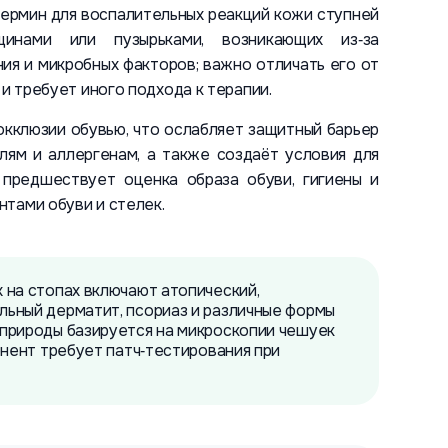
ермин для воспалительных реакций кожи ступней
щинами или пузырьками, возникающих из‑за
ния и микробных факторов; важно отличать его от
 и требует иного подхода к терапии.
окклюзии обувью, что ослабляет защитный барьер
лям и аллергенам, а также создаёт условия для
 предшествует оценка образа обуви, гигиены и
тами обуви и стелек.
 на стопах включают атопический,
льный дерматит, псориаз и различные формы
 природы базируется на микроскопии чешуек
онент требует патч‑тестирования при