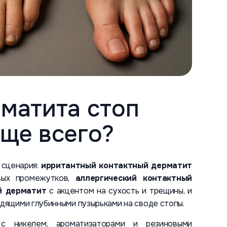
матита стоп
ще всего?
 сценария:
ирритантный контактный дерматит
вых промежутков,
аллергический контактный
й дерматит
с акцентом на сухость и трещины, и
удящими глубинными пузырьками на своде стопы.
с никелем, ароматизаторами и резиновыми