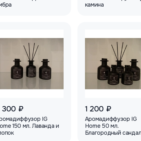
мбра
камина
 300 ₽
1 200 ₽
ромадиффузор IG
Аромадиффузор IG
ome 150 мл. Лаванда и
Home 50 мл.
лопок
Благородный санда