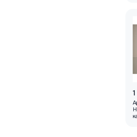
1
А
H
к