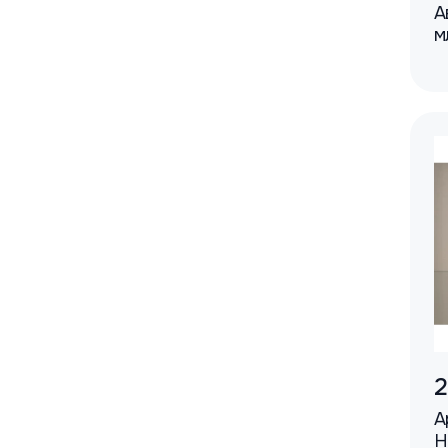
А
м
2
А
H