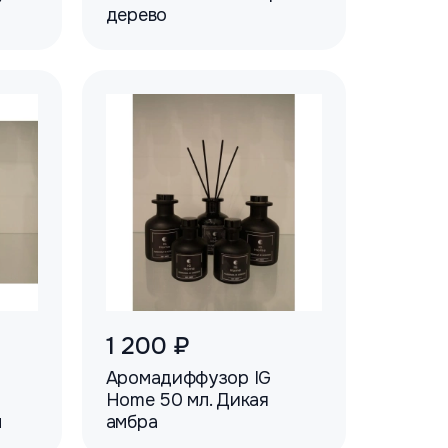
дерево
1 200 ₽
Аромадиффузор IG
Home 50 мл. Дикая
л
амбра