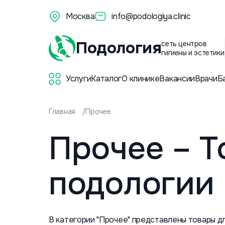
Москва
info@podologiya.clinic
Подология
сеть центров
гигиены и эстетики
Услуги
Каталог
О клинике
Вакансии
Врачи
Б
Главная
Прочее
Прочее – Т
подологии
В категории "Прочее" представлены товары дл