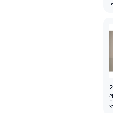
а
2
А
H
х