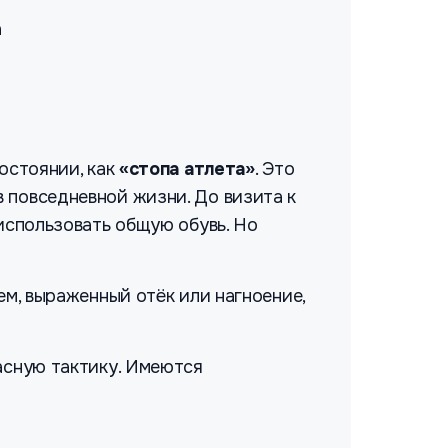
а
состоянии, как
«стопа атлета»
. Это
 повседневной жизни. До визита к
 использовать общую обувь. Но
ем, выраженный отёк или нагноение,
асную тактику. Имеются