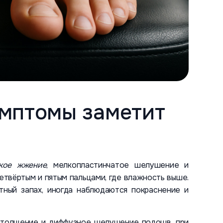
имптомы заметит
гкое жжение
, мелкопластинчатое шелушение и
твёртым и пятым пальцами, где влажность выше.
тный запах, иногда наблюдаются покраснение и
 утолщение и диффузное шелушение подошв, при