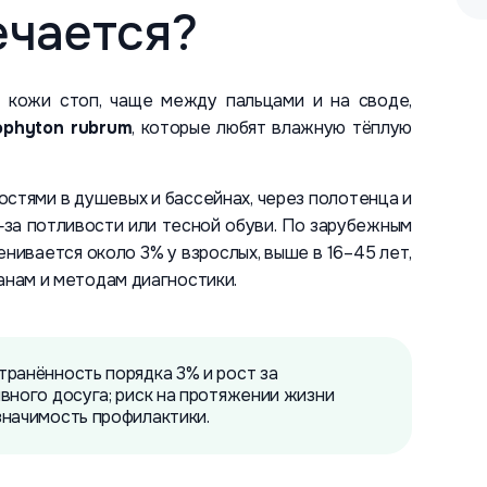
ечается?
кожи стоп, чаще между пальцами и на своде,
ophyton rubrum
, которые любят влажную тёплую
стями в душевых и бассейнах, через полотенца и
‑за потливости или тесной обуви. По зарубежным
нивается около 3% у взрослых, выше в 16–45 лет,
анам и методам диагностики.
транённость порядка 3% и рост за
вного досуга; риск на протяжении жизни
значимость профилактики.