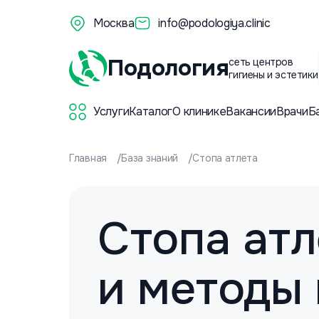
Москва
info@podologiya.clinic
Подология
сеть центров
гигиены и эстетики
Услуги
Каталог
О клинике
Вакансии
Врачи
Б
Главная
База знаний
Стопа атлета
Стопа атл
и методы