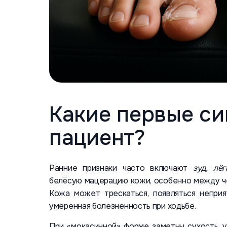
Какие первые с
пациент?
Ранние признаки часто включают
зуд, лё
белёсую мацерацию кожи, особенно между че
Кожа может трескаться, появляться неприя
умеренная болезненность при ходьбе.
При «мокасинной» форме заметны сухость,