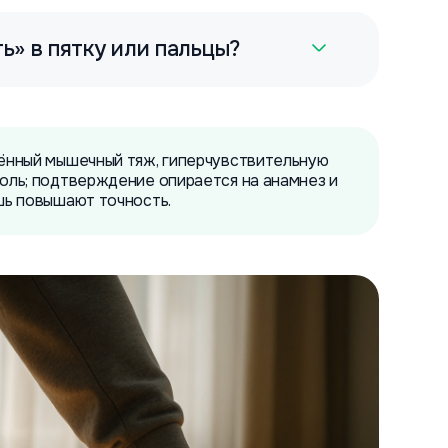
ь» в пятку или пальцы?
ённый мышечный тяж, гиперчувствительную
оль; подтверждение опирается на анамнез и
шь повышают точность.