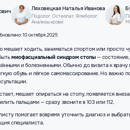
Ляховецкая Наталья Иванова
Б
ович
Подолог, Остеопат, Флеболог
П
Анализы крови
М
бновлено: 10 октября 2025
то мешает ходить, заниматься спортом или просто ч
 быть
миофасциальный синдром стопы
— состояние,
ёнными и болезненными. Обычно до визита к врачу 
ягкую обувь и лёгкое самомассирование. Но важно п
нсультации.
стает, мешает опираться на стопу, появляется внез
ить пальцами — сразу звоните в 103 или 112.
листу помогает вовремя уточнить диагноз и выбрат
ация специалиста.