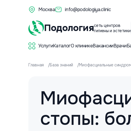
Москва
info@podologiya.clinic
Подология
сеть центров
гигиены и эстетики
Услуги
Каталог
О клинике
Вакансии
Врачи
Б
Главная
База знаний
Миофасциальные синдром
Миофасци
стопы: бо