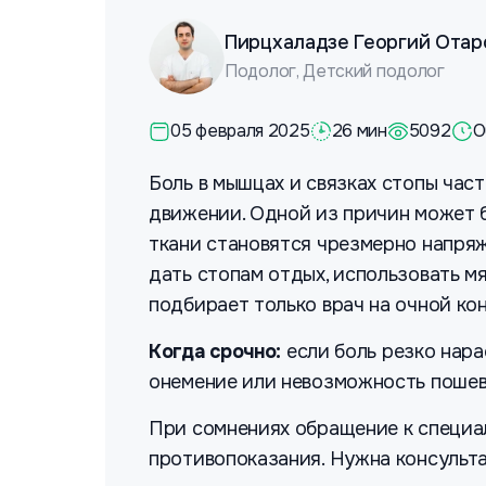
Пирцхаладзе Георгий Отар
Подолог, Детский подолог
05 февраля 2025
26 мин
5092
О
Боль в мышцах и связках стопы час
движении. Одной из причин может
ткани становятся чрезмерно напряж
дать стопам отдых, использовать м
подбирает только врач на очной ко
Когда срочно:
если боль резко нара
онемение или невозможность пошевел
При сомнениях обращение к специа
противопоказания. Нужна консульт