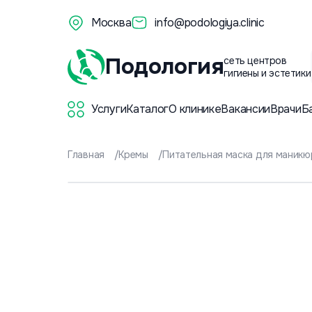
Москва
info@podologiya.clinic
Подология
сеть центров
гигиены и эстетики
Услуги
Каталог
О клинике
Вакансии
Врачи
Б
Главная
Кремы
Питательная маска для маникюр