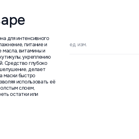
варе
на для интенсивного
влажнение, питание и
ед. изм.
 масла, витамины и
кутикулы, укреплению
й. Средство глубоко
 шелушение, делает
а маски быстро
озволяя использовать её
толстым слоем,
реть остатки или