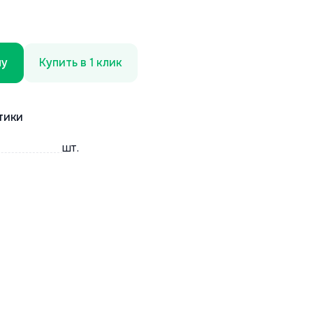
ну
Купить в 1 клик
тики
шт.