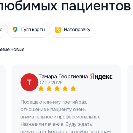
любимых пациентов
с
Гугл карты
Напоправку
амые новые
Тамара Георгиевна
Т
07.07.2026
Посещаю клинику третий раз,
отношение к пациенту очень
внимательное и профессиональное.
Назначили лечение. Буду ждать
результата. Большое спасибо докторам