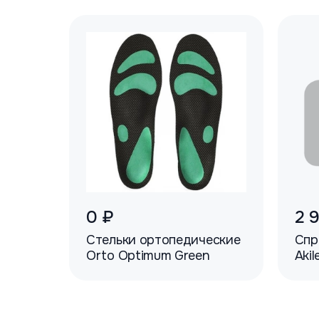
0 ₽
2 
Стельки ортопедические
Спр
Orto Optimum Green
Akil