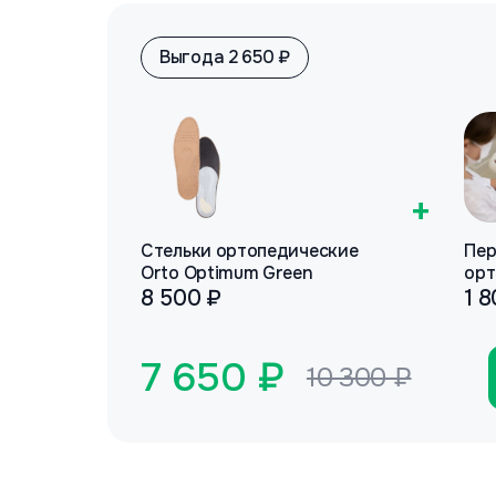
Выгода 2 650 ₽
+
Стельки ортопедические
Пер
Orto Optimum Green
орт
8 500 ₽
1 
7 650 ₽
10 300 ₽