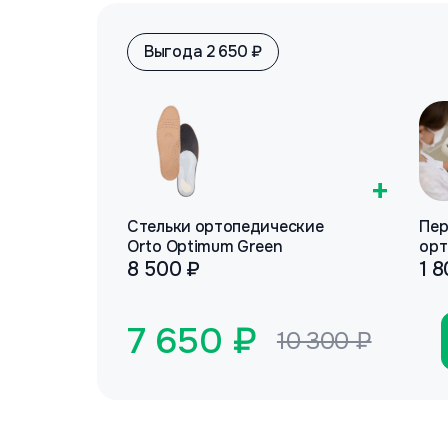
Выгода 2 650 ₽
+
Стельки ортопедические
Пер
Orto Optimum Green
орт
8 500 ₽
1 
7 650 ₽
10 300 ₽