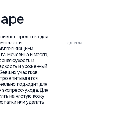
варе
нсивное средство для
смягчает и
ед. изм.
 увлажняющими
та, мочевина и масла,
раняя сухость и
ладкость и ухоженный
бевших участков.
тро впитывается,
еально подходит для
 экспресс-ухода. Для
ить на чистую кожу
 остатки или удалить