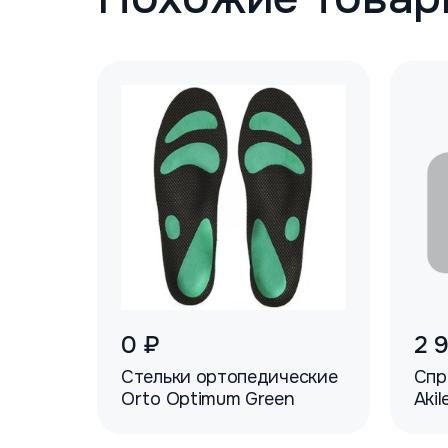
0 ₽
2 
Стельки ортопедические
Спр
Orto Optimum Green
Akil