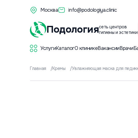
Москва
info@podologiya.clinic
Подология
сеть центров
гигиены и эстетики
Услуги
Каталог
О клинике
Вакансии
Врачи
Б
Главная
Кремы
Увлажняющая маска для педикю