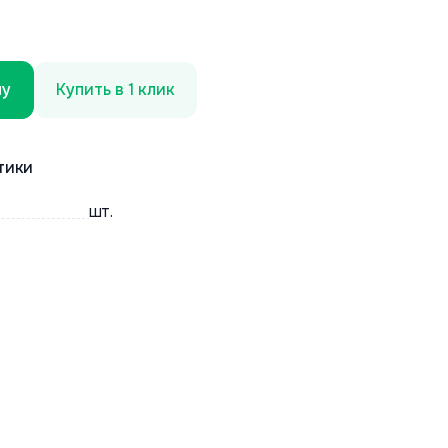
ну
Купить в 1 клик
тики
шт.