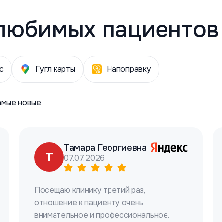
любимых пациентов
с
Гугл карты
Напоправку
амые новые
Тамара Георгиевна
Т
07.07.2026
Посещаю клинику третий раз,
отношение к пациенту очень
внимательное и профессиональное.