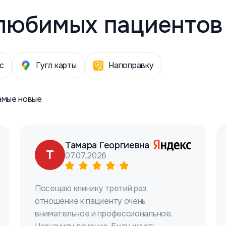
любимых пациентов
с
Гугл карты
Напоправку
амые новые
Тамара Георгиевна
Т
07.07.2026
Посещаю клинику третий раз,
отношение к пациенту очень
внимательное и профессиональное.