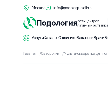
Москва
info@podologiya.clinic
Подология
сеть центров
гигиены и эстетики
Услуги
Каталог
О клинике
Вакансии
Врачи
Б
Главная
Сыворотки
Мульти-сыворотка для ногт