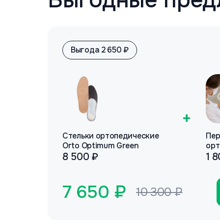
Выгода 2 650 ₽
+
Стельки ортопедические
Пер
Orto Optimum Green
орт
8 500 ₽
1 
7 650 ₽
10 300 ₽