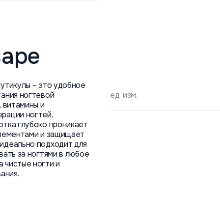
варе
кутикулы – это удобное
тания ногтевой
ед. изм.
, витамины и
рации ногтей,
отка глубоко проникает
элементами и защищает
 идеально подходит для
вать за ногтями в любое
 чистые ногти и
ания.