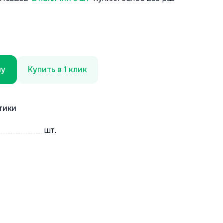
ну
Купить в 1 клик
тики
шт.