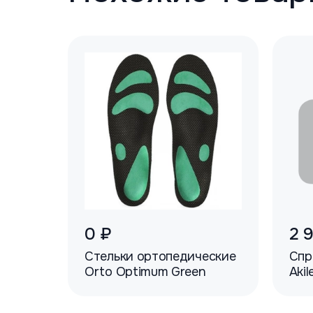
0 ₽
2 
Стельки ортопедические
Спр
Orto Optimum Green
Akil