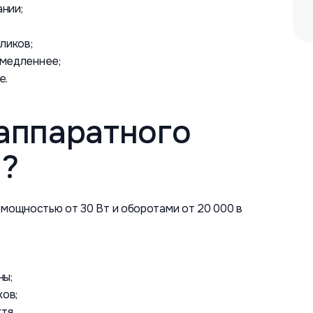
нии;
ликов;
 медленнее;
е.
аппаратного
?
мощностью от 30 Вт и оборотами от 20 000 в
ны;
ков;
тя.