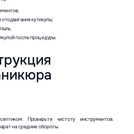
ументов;
 отодвигания кутикулы;
пыль;
тикулой после процедуры.
трукция
аникюра
септиком. Проверьте чистоту инструментов.
арат на средние обороты.