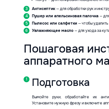
Антисептик
— для обработки рук и инстр
Пушер или апельсиновая палочка
— для
Пылесос или салфетки
— чтобы удалить 
Увлажняющее масло
— для ухода за ку
Пошаговая инс
аппаратного м
Подготовка
Вымойте руки, обработайте их анти
Установите нужную фрезу и включите апп